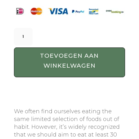
SAMPLER
-
Turmeric
Extract
TOEVOEGEN AAN
With
WINKELWAGEN
Black
Pepper
-60
x
500MG
aantal
We often find ourselves eating the
same limited selection of foods out of
habit. However, it’s widely recognized
that we should aim to eat at least 30