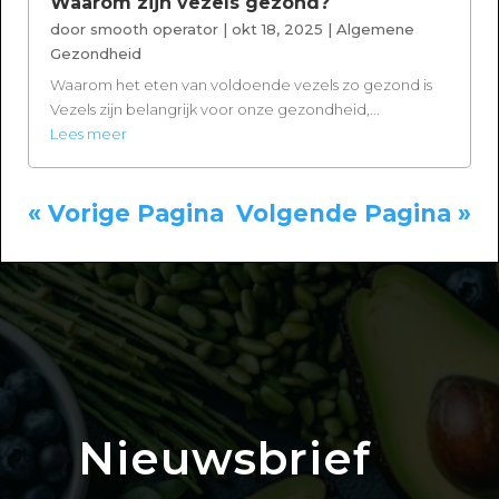
Waarom zijn vezels gezond?
door
smooth operator
|
okt 18, 2025
|
Algemene
Gezondheid
Waarom het eten van voldoende vezels zo gezond is
Vezels zijn belangrijk voor onze gezondheid,...
Lees meer
« Vorige Pagina
Volgende Pagina »
Nieuwsbrief