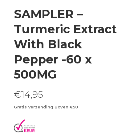
SAMPLER –
Turmeric Extract
With Black
Pepper -60 x
500MG
€
14,95
Gratis Verzending Boven €50