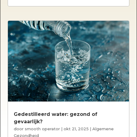
Gedestilleerd water: gezond of
gevaarlijk?
door
smooth operator
|
okt 21, 2025
|
Algemene
Gezondheid