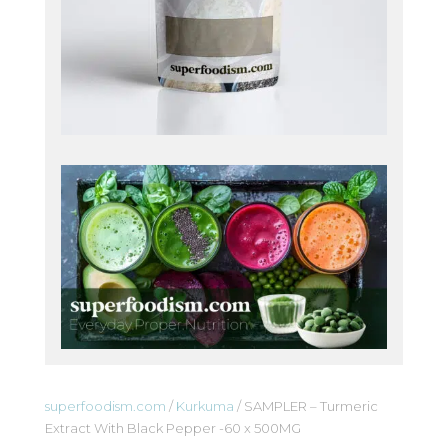
superfoodism.com
/
Kurkuma
/ SAMPLER – Turmeric
Extract With Black Pepper -60 x 500MG