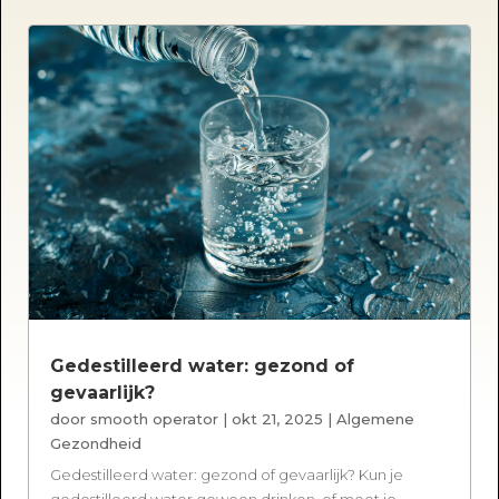
Gedestilleerd water: gezond of
gevaarlijk?
door
smooth operator
|
okt 21, 2025
|
Algemene
Gezondheid
Gedestilleerd water: gezond of gevaarlijk? Kun je
gedestilleerd water gewoon drinken, of moet je...