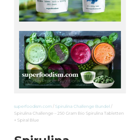
superfoodism.com
/
Spirulina Challenge Bundel
/
Spirulina Challenge – 250 Gram Bio Spirulina Tabletten
+ Spiral Blue