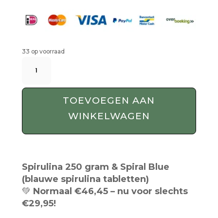
33 op voorraad
Spirulina
Challenge
-
250
TOEVOEGEN AAN
Gram
WINKELWAGEN
Bio
Spirulina
Tabletten
+
Spiral
Spirulina 250 gram & Spiral Blue
Blue
(blauwe spirulina tabletten)
aantal
💚
Normaal €46,45 – nu voor slechts
€29,95!