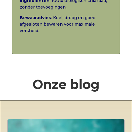
Ingrediënten
: 100% biologisch chiazaad,
zonder toevoegingen.
Bewaaradvies
: Koel, droog en goed
afgesloten bewaren voor maximale
versheid.
Onze blog