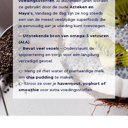
voedingsstoffen
. Al duizenden jaren worden
ze gebruikt door de oude
Azteken en
Maya’s
. Vandaag de dag zijn ze nog steeds
een van de meest veelzijdige superfoods die
je eenvoudig aan je voeding kunt toevoegen.
✅
Uitstekende bron van omega-3 vetzuren
(ALA)
✅
Bevat veel vezels
– Ondersteunt de
spijsvertering en zorgt voor een langdurig
verzadigd gevoel.
👉 Meng ze met water of plantaardige melk
om
chia pudding
te maken.
👉 Strooi ze over je
havermout, yoghurt of
smoothie
voor extra voedingsstoffen.