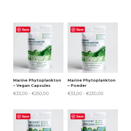
Save
Save
Marine Phytoplankton
Marine Phytoplankton
– Vegan Capsules
– Poeder
Prijsklasse:
Prijsklasse:
€
33,00
-
€
250,00
€
33,00
-
€
230,00
€33,00
€33,00
tot
tot
€250,00
€230,00
Save
Save