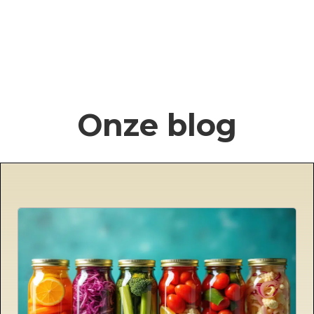
€22,89
tot
€48,17
Onze blog