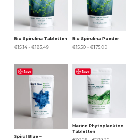
Bio Spirulina Tabletten
Bio Spirulina Poeder
Prijsklasse:
Prijsklasse:
€
15,14
-
€
183,49
€
15,50
-
€
175,00
€15,14
€15,50
tot
tot
€183,49
€175,00
Save
Save
Marine Phytoplankton
Tabletten
Spiral Blue –
Prijsklasse: