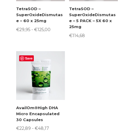
TetraSOD –
TetraSOD –
SuperOxideDismutas
SuperOxideDismutas
e – 60 x 25mg
e – 5 PACK – 5X 60 x
25mg
Prijsklasse:
€
29,95
-
€
125,00
€
114,68
€29,95
tot
€125,00
Save
AvailOm®High DHA
Micro Encapsulated
30 Capsules
Prijsklasse:
€
22,89
-
€
48,17