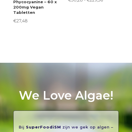
€
30,28
-
€
229,36
Phycocyanine – 60 x
200mg Vegan
€30,28
Tabletten
tot
€
27,48
€229,36
We Love Algae!
Bij
SuperFoodiSM
zijn we gek op algen –