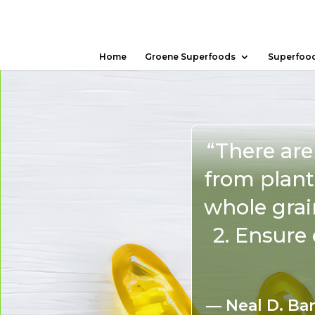
Home
Groene Superfoods
Superfoo
“There are 
from plant-
whole grai
2. Ensure
―
Neal D. Ba