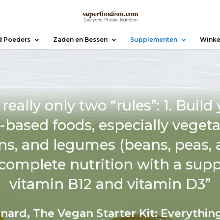
d Poeders
Zaden en Bessen
Supplementen
Winke
really only two “rules”: 1. Buil
based foods, especially vegetab
ns, and legumes (beans, peas, an
 complete nutrition with a sup
vitamin B12 and vitamin D3”
rnard,
The Vegan Starter Kit: Everythi