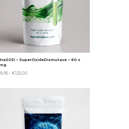
traSOD – SuperOxideDismutase – 60 x
5mg
Prijsklasse:
9,95
-
€
125,00
€29,95
tot
€125,00