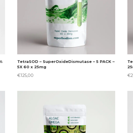
0%
TetraSOD – SuperOxideDismutase – 5 PACK –
Te
5X 60 x 25mg
2
€
125,00
€
2