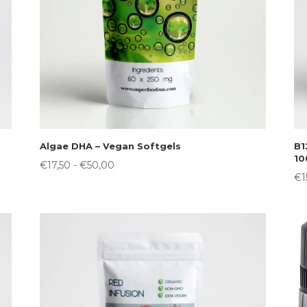
Algae DHA – Vegan Softgels
B1
1
Prijsklasse:
€
17,50
-
€
50,00
€
1
€17,50
tot
€50,00