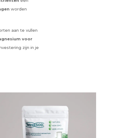
triënten
een
ingen
worden
rten aan te vullen
gnesium voor
stering zijn in je