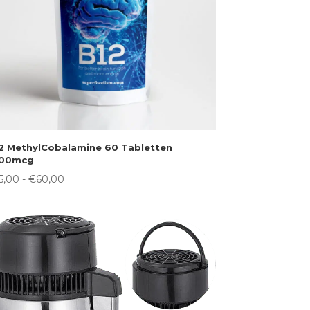
2 MethylCobalamine 60 Tabletten
000mcg
Prijsklasse:
5,00
-
€
60,00
€15,00
tot
€60,00