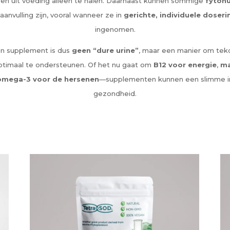
fen uit voeding alleen te halen. Daarnaast kunnen sommige
fytonu
aanvulling zijn, vooral wanneer ze in
gerichte, individuele doser
ingenomen.
n supplement is dus
geen “dure urine”
, maar een manier om teko
optimaal te ondersteunen. Of het nu gaat om
B12 voor energie
,
ma
omega-3 voor de hersenen
—supplementen kunnen een slimme inve
gezondheid.