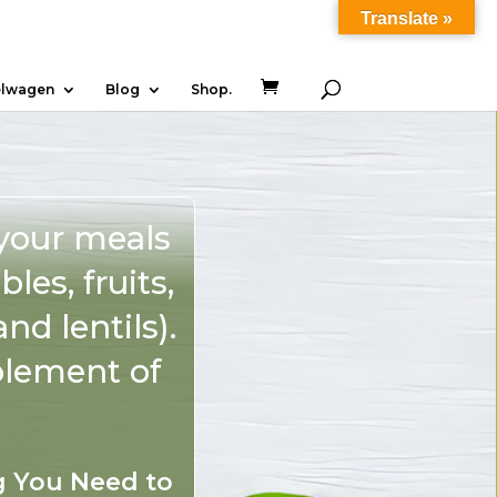
Translate »
lwagen
Blog
Shop.
d your meals
les, fruits,
d lentils).
plement of
ng You Need to