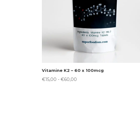
Vitamine K2 – 60 x 100mcg
Prijsklasse:
€
15,00
-
€
60,00
€15,00
tot
€60,00