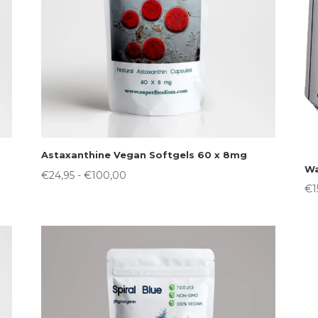
Astaxanthine Vegan Softgels 60 x 8mg
Wa
Prijsklasse:
€
24,95
-
€
100,00
€
1
€24,95
tot
€100,00