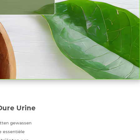
Dure Urine
atten gewassen
e essentiële