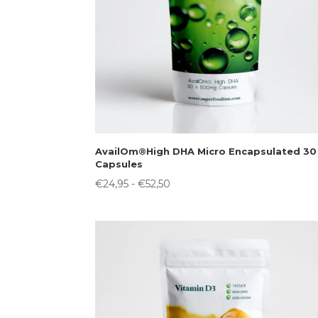
AvailOm®High DHA Micro Encapsulated 30
Capsules
Prijsklasse:
€
24,95
-
€
52,50
€24,95
tot
€52,50