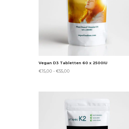
Vegan D3 Tabletten 60 x 2500IU
Prijsklasse:
€
15,00
-
€
55,00
€15,00
tot
€55,00