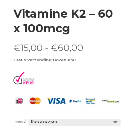
Vitamine K2 – 60
x 100mcg
Prijsklasse:
€
15,00
-
€
60,00
€15,00
tot
Gratis Verzending Boven €50
€60,00
inhoud