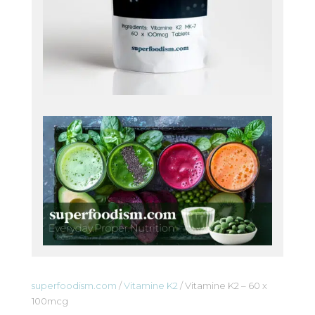
superfoodism.com
/
Vitamine K2
/ Vitamine K2 – 60 x
100mcg