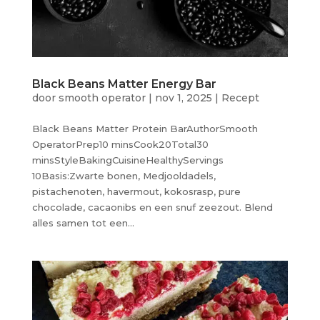
Black Beans Matter Energy Bar
door
smooth operator
|
nov 1, 2025
|
Recept
Black Beans Matter Protein BarAuthorSmooth
OperatorPrep10 minsCook20Total30
minsStyleBakingCuisineHealthyServings
10Basis:Zwarte bonen, Medjooldadels,
pistachenoten, havermout, kokosrasp, pure
chocolade, cacaonibs en een snuf zeezout. Blend
alles samen tot een...