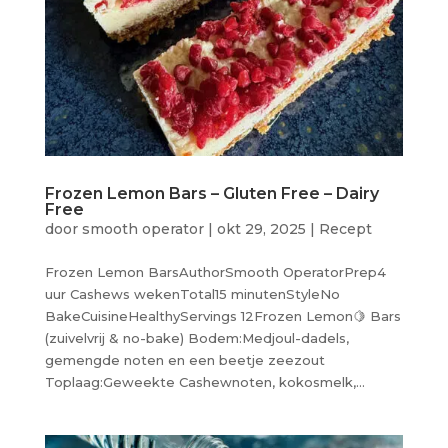
Frozen Lemon Bars – Gluten Free – Dairy
Free
door
smooth operator
|
okt 29, 2025
|
Recept
Frozen Lemon BarsAuthorSmooth OperatorPrep4
uur Cashews wekenTotal15 minutenStyleNo
BakeCuisineHealthyServings 12Frozen Lemon🍋 Bars
(zuivelvrij & no-bake) Bodem:Medjoul-dadels,
gemengde noten en een beetje zeezout
Toplaag:Geweekte Cashewnoten, kokosmelk,...