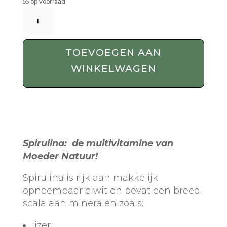
55 op voorraad
Bio
Spirulina
-
250
TOEVOEGEN AAN
Gram
WINKELWAGEN
Poeder
Wholesale
aantal
Spirulina: de multivitamine van
Moeder Natuur!
Spirulina is rijk aan makkelijk
opneembaar eiwit en bevat een breed
scala aan mineralen zoals:
ijzer