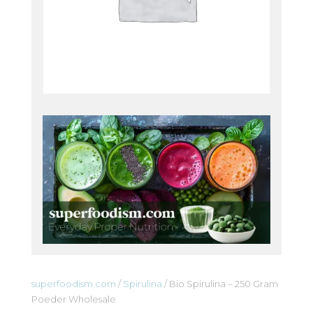
superfoodism.com
/
Spirulina
/ Bio Spirulina – 250 Gram
Poeder Wholesale