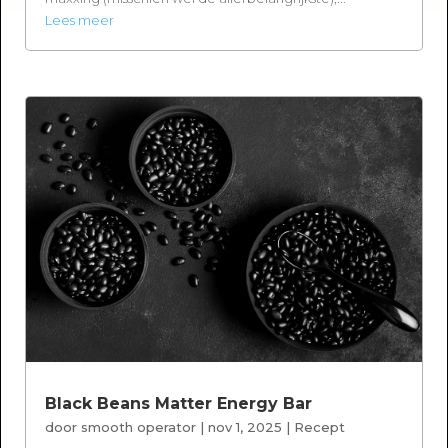
Lees meer
Black Beans Matter Energy Bar
door
smooth operator
|
nov 1, 2025
|
Recept