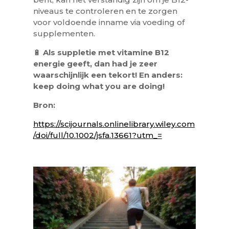
niveaus te controleren en te zorgen
voor voldoende inname via voeding of
supplementen.
🔋
Als suppletie met vitamine B12
energie geeft, dan had je zeer
waarschijnlijk een tekort! En anders:
keep doing what you are doing!
Bron:
https://scijournals.onlinelibrary.wiley.com
/doi/full/10.1002/jsfa.13661?utm_=