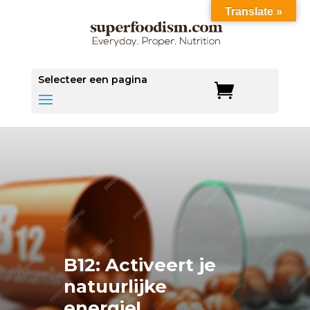
Translate »
Selecteer een pagina
B12: Activeert je
natuurlijke
energie!