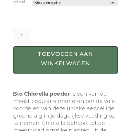
inhoud
Bio
Chlorella
Poeder
-
TOEVOEGEN AAN
250
WINKELWAGEN
Gram
aantal
Bio Chlorella poeder
is een van de
meest populaire manieren om de vele
voordelen van deze unieke eencellige
groene alg in je dagelijkse voeding op
te nemen. Chlorella behoort tot de
meest voedingsrijke planten uit de