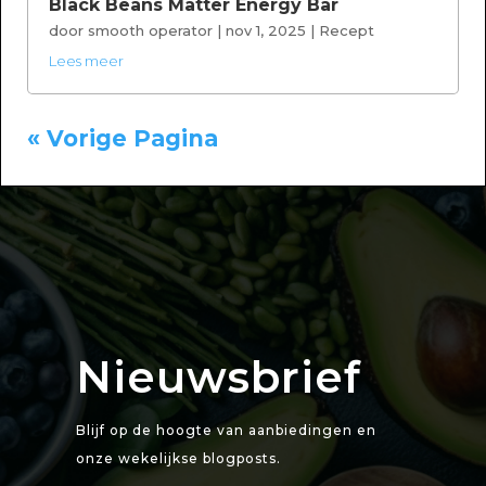
Black Beans Matter Energy Bar
door
smooth operator
|
nov 1, 2025
|
Recept
Lees meer
« Vorige Pagina
Nieuwsbrief
Blijf op de hoogte van aanbiedingen en
onze wekelijkse blogposts.