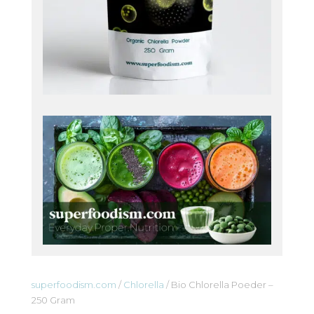
superfoodism.com
/
Chlorella
/ Bio Chlorella Poeder –
250 Gram