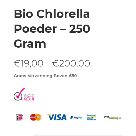
Bio Chlorella
Poeder – 250
Gram
Prijsklasse
€
19,00
-
€
200,00
€19,00
tot
Gratis Verzending Boven €50
€200,00