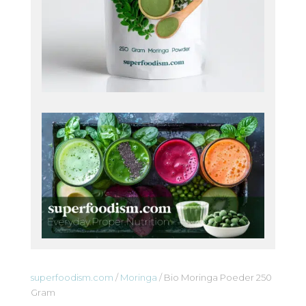
superfoodism.com
/
Moringa
/ Bio Moringa Poeder 250
Gram